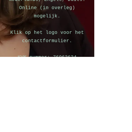
Online (in overleg)
mogelijk.
Klik op het logo voor het
contactformulier.
KVK-nummer:
76963624
Eerdere werkervaring
(meest recent)
Gastdocent Fontys Hogeschool voor
de Kunsten (o.a. Master of Music)
Docent zang pop/rock/jazz + docent
songwriting Kumulus Maastricht
Opleiding (docerend)
2017 - 2019
Minor Onderwijskunde en